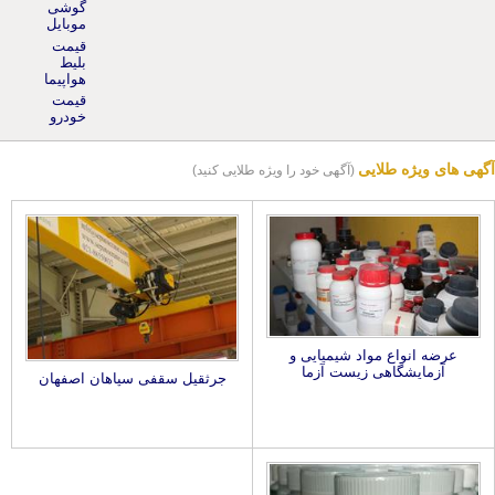
موبایل
قیمت
بلیط
هواپیما
قیمت
خودرو
آگهی های ویژه طلایی
(آگهی خود را ویژه طلایی کنید)
عرضه انواع مواد شیمیایی و
آزمایشگاهی زیست آزما
جرثقیل سقفی سپاهان اصفهان