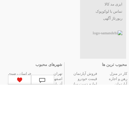
ایزی مد کالا
تماس با لوکوپوک
رپورتاژ آگهی
محبوب ترین ها
شهرهای محبوب
کار در منزل
فروش آپارتمان
تهران
خراسان رضوی
رهن و اجاره
قیمت خودرو
اصفهان
فارس
آپارتمان
لوازم دست ساز
آذربایجان شرقی
مازندران
عتیقه جات و آنتیک
گوشی موبایل
البرز
گیلان
تور ارزان آنتالیا
تور هوایی مشهد
کردستان
تور زمینی مشهد
لیست استان‌های ایران
|
آگهی های قدیمی
|
تمام آگهی ها
جستجوهای محبوب
قیمت
اخبار