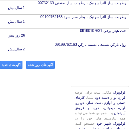
رطوبت ساز التراسونیک ، رطوبت ساز صنعتی 09199762163
1 سال پیش
رطوبت ساز التراسونیک ، بخار ساز سرد 09199762163
1 سال پیش
جت هیتر برقی 09190107631
26 روز پیش
رول بازکن تسمه ، تسمه بازکن 09199762163
2 سال پیش
آگهی‌های بروز شده
آگهی‌های جدید
لوکوپوک
مکانی ست برای عرضه
لوازم نو
و
دست دوم
شما،
کارهای
دستی و لوازم دست ساز
،
خودرو
،
لوازم دیجیتال
،
خرید و فروش
آپارتمان
و ... همچنین شما می توانید
همه نیازمندی های خود را در
لوکوپوک شهر خود
جستجو کنید،
تورهای مسافرتی داخلی
و
خارجی
،