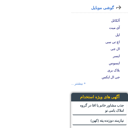
گوشی موبایل
آلکاتل
آی میت
اپل
اچ تی سی
ال جی
ایسر
ایسوس
بلاک بری
جی ال ایکس
+ بیشتر ...
آگهی های ویژه استخدام
جذب مشاور خانم یا اقا در گروه
املاک بامی نو
نیازمند دوزنده پته (کهن)