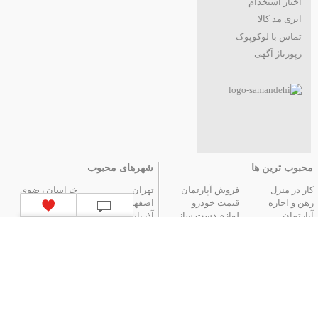
اخبار استخدام
ایزی مد کالا
تماس با لوکوپوک
رپورتاژ آگهی
محبوب ترین ها
شهرهای محبوب
کار در منزل
فروش آپارتمان
تهران
خراسان رضوی
رهن و اجاره
قیمت خودرو
اصفهان
فارس
آپارتمان
لوازم دست ساز
آذربایجان شرقی
مازندران
عتیقه جات و آنتیک
گوشی موبایل
البرز
گیلان
تور ارزان آنتالیا
تور هوایی مشهد
کردستان
تور زمینی مشهد
لیست استان‌های ایران
|
آگهی های قدیمی
|
تمام آگهی ها
جستجوهای محبوب