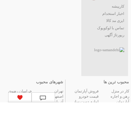
کارپیشه
اخبار استخدام
ایزی مد کالا
تماس با لوکوپوک
رپورتاژ آگهی
محبوب ترین ها
شهرهای محبوب
کار در منزل
فروش آپارتمان
تهران
خراسان رضوی
رهن و اجاره
قیمت خودرو
اصفهان
فارس
آپارتمان
لوازم دست ساز
آذربایجان شرقی
مازندران
عتیقه جات و آنتیک
گوشی موبایل
البرز
گیلان
تور ارزان آنتالیا
تور هوایی مشهد
کردستان
تور زمینی مشهد
لیست استان‌های ایران
|
آگهی های قدیمی
|
تمام آگهی ها