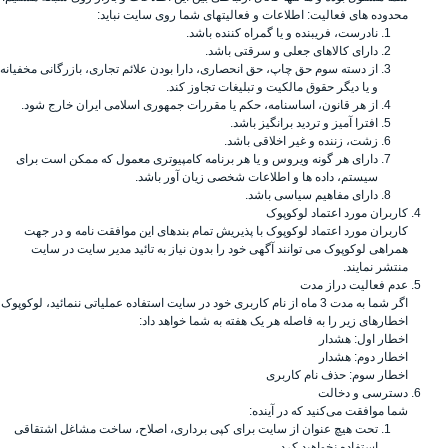
محدوده های فعالیت: اطلاعات و فعالیتهای شما روی سایت نباید:
نادرست، فریبنده و یا گمراه کننده باشد.
دارای کالاهای جعلی و سرقتی باشد.
از دسته سوم حق چاپ، حق انحصاری، دارا بودن علائم تجاری، بازرگانی مخفیانه
و یا دیگر حقوق مالکیت و تبلیغات تجاوز کند.
از هر قانون، اساسنامه، حکم یا مقررات جمهوری اسلامی ایران خارج شود.
افترا آمیز و تردید برانگیز باشد.
زشت، زننده و غیر اخلاقی باشد.
دارای هر گونه ویروس و یا هر برنامه کامپیوتری معمول که ممکن است برای
سیستم، داده ها و اطلاعات شخصی زیان آور باشد.
دارای مفاهیم سیاسی باشد.
کاربران مورد اعتماد لوکوپوک
کاربران مورد اعتماد لوکوپوک با پذیریش تمام بندهای این موافقت نامه و در جهت
همراهی لوکوپوک می توانند آگهی خود را بدون نیاز به تائید مدیر سایت در سایت
منتشر نمایند.
عدم فعالیت دراز مدت
اگر شما به مدت 3 ماه از نام کاربری خود در سایت استفاده عملیاتی ننمائید، لوکوپوک
اخطارهای زیر را به فاصله هر یک هفته به شما خواهد داد:
اخطار اول: هشدار
اخطار دوم: هشدار
اخطار سوم: حذف نام کاربری
دسترسی و دخالت
شما موافقت می‌کنید که در آینده:
تحت هیچ عنوان از سایت برای کپی برداری، اصلاح، ساخت مشاغل اشتقاقی
استفاده نخواهید کرد.