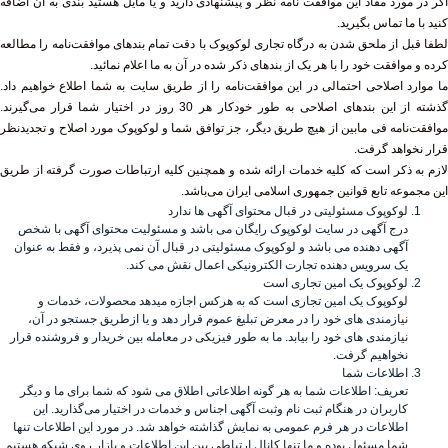
اگر در مورد مفاد این موافقت نامه نظر و پیشنهادی دارید و یا مایل هستید بندی به آن اضافه
کنید با ما تماس بگیرید.
لطفا قبل از ملحق شدن به درگاه تجاری لوکوپوک با دقت تمام بندهای موافقت‌نامه را مطالعه
کرده و موافقت خود را با هر یک از بندهای ذکر شده در آن به ما اعلام نمائید.
ما موارد اصلاحی احتمالی در این موافقت‌نامه را از طریق سایت به شما اطلاع خواهیم داد.
گذشته از این بندهای اصلاحی به طور خودکار هر 30 روز در اختیار شما قرار می‌گیرند.
موافقت‌نامه فی مابین از هیچ طریق دیگر، جز توافق شما و لوکوپوک مورد اصلاح و تجدیدنظر
قرار نخواهد گرفت.
لازم به ذکر است که کلیه خدمات ارائه شده و همچنین کلیه ارتباطات صورت گرفته از طریق
این مجموعه تابع قوانین جمهوری اسلامی ایران می‌باشد.
لوکوپوک مسئولیتی در قبال محتوای آگهی ها ندارد
درج آگهی در سایت لوکوپوک رایگان می باشد و مسئولیت محتوای آگهی با شخص
آگهی دهنده می باشد و لوکوپوک مسئولیتی در قبال آن نمی پذیرد، و فقط به عنوان
یک سرویس دهنده تجارت الکترونیکی اعمال نقش می کند.
لوکوپوک یک امین تجاری است
لوکوپوک یک امین تجاری است که به هرکس اجازه میدهد محصولات، خدمات و
نیازمندی های خود را در معرض تبلیغ عموم قرار دهد و یا ازطریق جستجو در آن،
نیازمندی های خود را بیابد. ما به طور فیزیکی در معامله بین خریدار و فروشنده قرار
نخواهیم گرفت.
اطلاعات شما
تعریف: اطلاعات شما به هر گونه اطلاعاتی اطلاق می شود که شما برای ما و دیگر
کاربران در هنگام ثبت نام وثبت آگهی اجناس و خدمات در اختیار می‌گذارید. این
اطلاعات در هر فرم عمومی به نمایش گذاشته خواهد شد. در مورد این اطلاعات تنها
شما مسئول بوده و ما تنها کانال ارتباطی بین این اطلاعات و بازار روی شبکه هستیم.