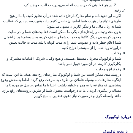
در هر فعالیتی که در سایت انجام می‌پذیرد، دخالت نخواهید کرد.
رخنه
اگر به این تعهدنامه و تمام مدارک ارجاع داده شده در آن تجاوز کنید، یا ما از هیچ
طریقی نتوانیم از هویت شما اطمینان حاصل کنیم، یا به یقین دست یابیم که فعالیت
شما به زیان مالی ما و دیگر کاربران منتهی می‌شود:
بدون محدودیت در راه‌حل‌های دیگر، ما ممکن است فعالیت‌های شما را در سایت
محدود کرده، بی درنگ کالاها و خدمات شما را حذف کرده، به سیستم خود از اعمال
شما اعلام خطر داده و عضویت شما را به مدت کوتاه یا بلند مدت به حالت تعلیق
درآورده و یا شما را از سیستم اخراج کنیم.
وکالت
شما و لوکوپوک مجریان مستقل هستید، و هیچ وکیل، شریک، اقدامات مشترک و
بکارگیری کارمند در آن مورد قبول نمی باشد.
رفع نزاع و مجادله
در پیشامدی ممکن است بین شما و لوکوپوک منازعه‌ای رخ دهد. هدف ما این است که
اینگونه منازعات به وسیله عاملان بی طرف به سرعت رفع گردد. لطفا به محض وقوع
پیشامدی که منازعه را به همراه خواهد داشت، ابتدا با ما تماس حاصل فرموده تا ما
مساله را پیگیری کرده تا ما به درخواست معقول شما از طریق پروسه‌های رفع نزاع،
مانند واسطه گری و در صورت نیاز دعوی قضایی، پاسخ گوییم.
درباره لوکوپوک
تاریخچه لوکوپوک