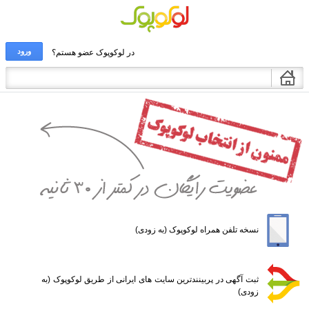
ورود
در لوکوپوک عضو هستم؟
نسخه تلفن همراه لوکوپوک (به زودی)
ثبت آگهی در پربینندترین سایت های ایرانی از طریق لوکوپوک (به
زودی)