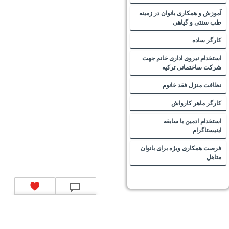
آموزش و همکاری بانوان در زمینه
طب سنتی و گیاهی
کارگر ساده
استخدام نیروی اداری خانم جهت
شرکت ساختمانی ترکیه
نظافت منزل فقد خانوم
کارگر ماهر کارواش
استخدام ادمین با سابقه
اینیستاگرام
فرصت همکاری ویژه برای بانوان
متاهل
تماس با ما
|
موتور جستجوی فرصت‌های شغلی
|
اخبار استخدام
|
استخدام‌های دولتی
|
استخدام‌
بانک‌ها و موسسات مالی
|
استخدام‌ نیروهای مسلح
|
استخدام‌ شرکت‌های معتبر
|
ایزی مد کالا
|
شبا
چیست؟
|
کد شبای بانک ملی
|
کد شبای بانک صادرات
|
کد شبای بانک تجارت
|
کد شبای بانک سپه
|
کد