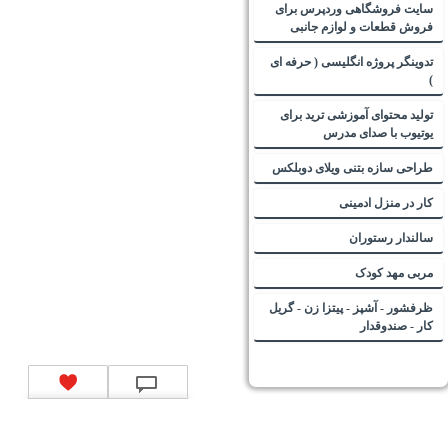
سایت فروشگاهی وردپرس برای
فروش قطعات و لوازم جانبی
تدوینگر پروژه انگلیسی ( حرفه ای
)
تولید محتوای آموزشی ترید برای
یوتیوب با صدای مدرس
طراحی سازه بتنی ویلای دوبلکس
کار در منزل ادمینی
سالندار رستوران
مربی مهد کودک
ظرفشور - آشپز - پیتزا زن - گریل
کار - صندوقدار
تماس با ما
|
موتور جستجوی فرصت‌های شغلی
|
اخبار استخدام
|
استخدام‌های دولتی
|
استخدام‌
بانک‌ها و موسسات مالی
|
استخدام‌ نیروهای مسلح
|
استخدام‌ شرکت‌های معتبر
|
ایزی مد کالا
|
شبا