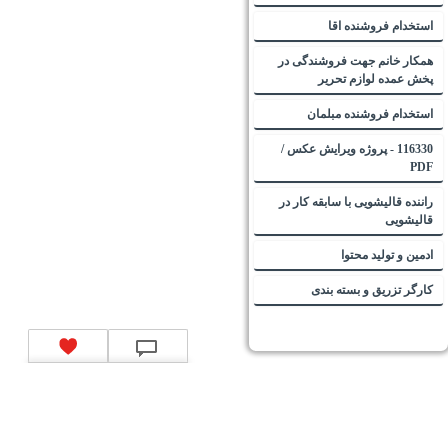
استخدام فروشنده اقا
همکار خانم جهت فروشندگی در
پخش عمده لوازم تحریر
استخدام فروشنده مبلمان
116330 - پروژه ویرایش عکس /
PDF
راننده قالیشویی با سابقه کار در
قالیشویی
ادمین و تولید محتوا
کارگر تزریق و بسته بندی
تماس با ما
|
موتور جستجوی فرصت‌های شغلی
|
اخبار استخدام
|
استخدام‌های دولتی
|
استخدام‌
بانک‌ها و موسسات مالی
|
استخدام‌ نیروهای مسلح
|
استخدام‌ شرکت‌های معتبر
|
ایزی مد کالا
|
شبا
چیست؟
|
کد شبای بانک ملی
|
کد شبای بانک صادرات
|
کد شبای بانک تجارت
|
کد شبای بانک سپه
|
کد
شبای بانک توصعه صادرات
|
کد شبای بانک کشاورزی
|
کد شبای بانک صنعت و معدن
|
کد شبای بانک