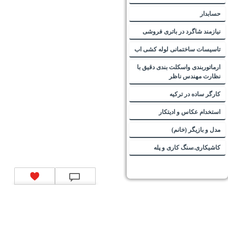
حسابدار
نیازمند شاگرد در باتری فروشی
تاسیسات ساختمانی لوله کشی اب
ارماتوربندی واسکلت بندی دقیق با
نظارت مهندس ناظر
کارگر ساده در ترکیه
استخدام عکاس و ادیتکار
مدل و بازیگر (خانم)
کاشیکاری.سنگ کاری و پله
تماس با ما
|
موتور جستجوی فرصت‌های شغلی
|
اخبار استخدام
|
استخدام‌های دولتی
|
استخدام‌
بانک‌ها و موسسات مالی
|
استخدام‌ نیروهای مسلح
|
استخدام‌ شرکت‌های معتبر
|
ایزی مد کالا
|
شبا
چیست؟
|
کد شبای بانک ملی
|
کد شبای بانک صادرات
|
کد شبای بانک تجارت
|
کد شبای بانک سپه
|
کد
شبای بانک توصعه صادرات
|
کد شبای بانک کشاورزی
|
کد شبای بانک صنعت و معدن
|
کد شبای بانک