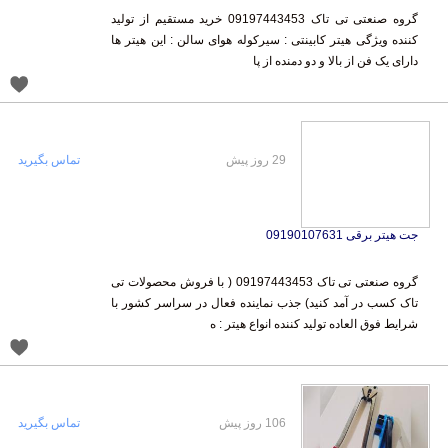
گروه صنعتی تی تاک 09197443453 خرید مستقیم از تولید
کننده ویژگی هیتر کابینتی : سیرکوله هوای سالن : این هیتر ها
دارای یک فن از بالا و دو دمنده از پا
29 روز پیش
تماس بگیرید
جت هیتر برقی 09190107631
گروه صنعتی تی تاک 09197443453 ( با فروش محصولات تی
تاک کسب در آمد کنید) جذب نماینده فعال در سراسر کشور با
شرایط فوق العاده تولید کننده انواع هیتر : ه
106 روز پیش
تماس بگیرید