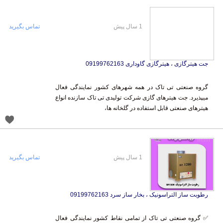
1 سال پیش
تماس بگیرید
جت هیترگازی ، هیترگازی گاوداری 09199762163
گروه صنعتی تی تاک در همه شهرهای کشور نمایندگی فعال
میپذیرد. جت هیترهای گازی شرکت تولیدی تی تاک سازنده انواع
هیترهای صنعتی قابل استفاده در گلخانه ها،
1 سال پیش
تماس بگیرید
رطوبت ساز التراسونیک ، بخار ساز سرد 09199762163
✅ گروه صنعتی تی تاک از تمامی نقاط کشور نمایندگی فعال
می پذیرد : بدون نیاز به سرمایه و درآمد فوق العاده رطوبت ساز