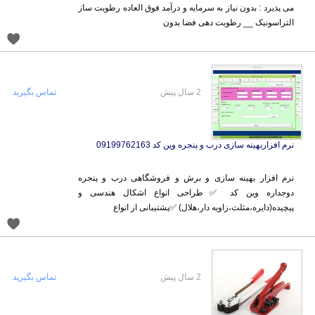
التراسونیک __ رطوبت دهی فضا بدون
2 سال پیش
تماس بگیرید
نرم افزاربهینه سازی درب و پنجره وین کد 09199762163
نرم افزار بهینه سازی و برش و فروشگاهی درب و پنجره
دوجداره وین کد ✅طراحی انواع اشکال هندسی و
پیچیده(دایره،مثلث،زاویه دار،هلال) ✅پشتیبانی از انواع
2 سال پیش
تماس بگیرید