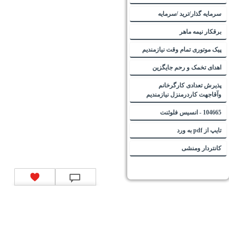
سرمایه گذار/ترید /سرمایه
برقکار نیمه ماهر
پیک موتوری تمام وقت نیازمندیم
اهدای تخمک و رحم جایگزین
پذیرش تعدادی کارگرخانم
وآقاجهت کاردرمنزل نیازمندیم
104665 - انسیس فلوئنت
تایپ از pdf به ورد
کانتردار ومنشی
تماس با ما
|
موتور جستجوی فرصت‌های شغلی
|
اخبار استخدام
|
استخدام‌های دولتی
|
استخدام‌
بانک‌ها و موسسات مالی
|
استخدام‌ نیروهای مسلح
|
استخدام‌ شرکت‌های معتبر
|
ایزی مد کالا
|
شبا
چیست؟
|
کد شبای بانک ملی
|
کد شبای بانک صادرات
|
کد شبای بانک تجارت
|
کد شبای بانک سپه
|
کد
شبای بانک توصعه صادرات
|
کد شبای بانک کشاورزی
|
کد شبای بانک صنعت و معدن
|
کد شبای بانک