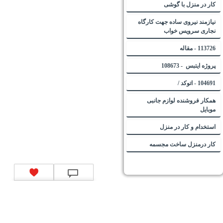
کار در منزل با گوشی
نیازمند نیروی ساده جهت کارگاه
نجاری سرویس خواب
113726 - مقاله
پروژه ایتبس - 108673
104691 - اتوکد /
همکار فروشنده لوازم جانبی
موبایل
استخدام و کار در منزل
کار درمنزل ساخت مجسمه
تماس با ما
|
موتور جستجوی فرصت‌های شغلی
|
اخبار استخدام
|
استخدام‌های دولتی
|
استخدام‌
بانک‌ها و موسسات مالی
|
استخدام‌ نیروهای مسلح
|
استخدام‌ شرکت‌های معتبر
|
ایزی مد کالا
|
شبا
چیست؟
|
کد شبای بانک ملی
|
کد شبای بانک صادرات
|
کد شبای بانک تجارت
|
کد شبای بانک سپه
|
کد
شبای بانک توصعه صادرات
|
کد شبای بانک کشاورزی
|
کد شبای بانک صنعت و معدن
|
کد شبای بانک