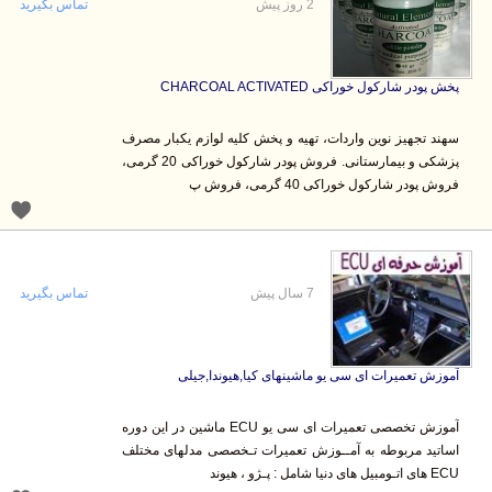
2 روز پیش
تماس بگیرید
پخش پودر شارکول خوراکی CHARCOAL ACTIVATED
سهند تجهیز نوین واردات، تهیه و پخش کلیه لوازم یکبار مصرف
پزشکی و بیمارستانی. فروش پودر شارکول خوراکی 20 گرمی،
فروش پودر شارکول خوراکی 40 گرمی، فروش پ
7 سال پیش
تماس بگیرید
آموزش تعمیرات ای سی یو ماشینهای کیا,هیوندا,جیلی
آموزش تخصصی تعمیرات ای سی یو ECU ماشین در این دوره
اساتید مربوطه به آمــوزش تعمیرات تـخصصی مدلهای مختلف
ECU های اتـومبیل های دنیا شامل : پـژو ، هیوند