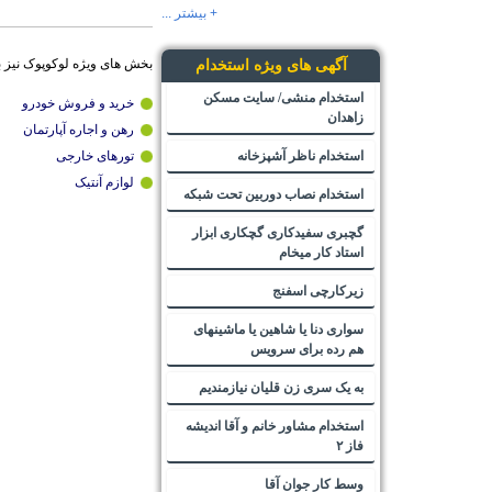
+ بیشتر ...
بخش های ویژه لوکوپوک نیز 
آگهی های ویژه استخدام
استخدام منشی/ سایت مسکن
خرید و فروش خودرو
زاهدان
رهن و اجاره آپارتمان
استخدام ناظر آشپزخانه
تورهای خارجی
لوازم آنتیک
استخدام نصاب دوربین تحت شبکه
گچبری سفیدکاری گچکاری ابزار
استاد کار میخام
زیرکارچی اسفنج
سواری دنا یا شاهین یا ماشینهای
هم رده برای سرویس
به یک سری زن قلیان نیازمندیم
استخدام مشاور خانم و آقا اندیشه
فاز ۲
وسط کار جوان آقا