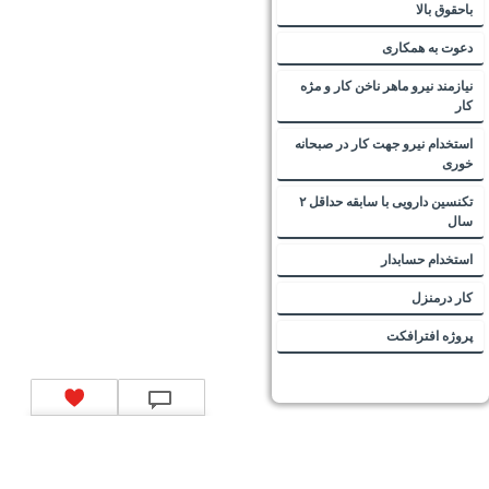
باحقوق بالا
دعوت به همکاری
نیازمند نیرو ماهر ناخن کار و مژه
کار
استخدام نیرو جهت کار در صبحانه
خوری
تکنسین دارویی با سابقه حداقل ۲
سال
استخدام حسابدار
کار درمنزل
پروژه افترافکت
تماس با ما
|
موتور جستجوی فرصت‌های شغلی
|
اخبار استخدام
|
استخدام‌های دولتی
|
استخدام‌
بانک‌ها و موسسات مالی
|
استخدام‌ نیروهای مسلح
|
استخدام‌ شرکت‌های معتبر
|
ایزی مد کالا
|
شبا
چیست؟
|
کد شبای بانک ملی
|
کد شبای بانک صادرات
|
کد شبای بانک تجارت
|
کد شبای بانک سپه
|
کد